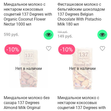
Миндальное молоко с
Фисташковое молоко с
нектаром кокосовых
бельгийским шоколадом
соцветий 137 Degrees with
137 Degrees Belgian
Organic Coconut Flower
Chocolate With Pistachio
Nectar 1000 мл
Milk 180 мл
166 руб.
590 руб.
149 руб.
-10%
-10%
Нет в наличии
Нет в наличии
Миндальное молоко без
Миндальное молоко с
сахара 137 Degrees
нектаром кокосовых
Almond Milk Original
соцветий 137 Degrees with