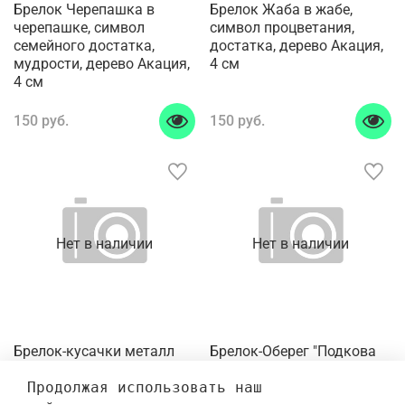
Брелок Черепашка в
Брелок Жаба в жабе,
черепашке, символ
символ процветания,
семейного достатка,
достатка, деpево Акация,
мудрости, деpево Акация,
4 см
4 см
150 руб.
150 руб.
Нет в наличии
Нет в наличии
Брелок-кусачки металл
Брелок-Оберег "Подкова
Челябинск Столица
На Удачу" металл, пластик
Южного Урала 3,5 х 9,5 см
Продолжая использовать наш 