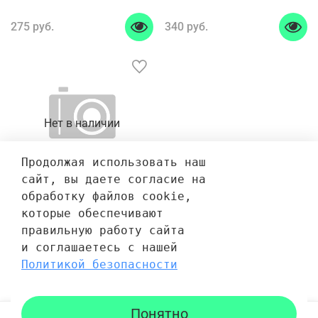
275 руб.
340 руб.
Нет в наличии
Продолжая использовать наш 
сайт, вы даете согласие на 
обработку файлов cookie, 
Гель для интимной
которые обеспечивают 
гигиены Mitvana Intimate
правильную работу сайта 
Wash Ним и ромашка 50
и соглашаетесь с нашей 
мл
Политикой безопасности
185 руб.
Понятно