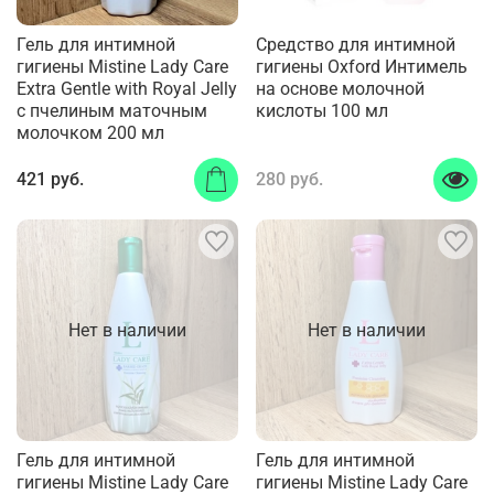
Гель для интимной
Средство для интимной
гигиены Mistine Lady Care
гигиены Oxford Интимель
Extra Gentle with Royal Jelly
на основе молочной
с пчелиным маточным
кислоты 100 мл
молочком 200 мл
421 руб.
280 руб.
Нет в наличии
Нет в наличии
Гель для интимной
Гель для интимной
гигиены Mistine Lady Care
гигиены Mistine Lady Care