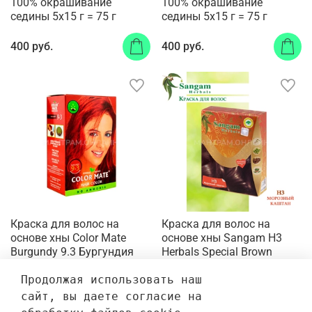
100% окрашивание
100% окрашивание
седины 5x15 г = 75 г
седины 5х15 г = 75 г
400 руб.
400 руб.
Краска для волос на
Краска для волос на
основе хны Color Mate
основе хны Sangam H3
Burgundy 9.3 Бургундия
Herbals Special Brown
100% окрашивание
Морозный каштан
седины 5х15 г = 75 г
6х10=60 г
Продолжая использовать наш 
сайт, вы даете согласие на 
400 руб.
450 руб.