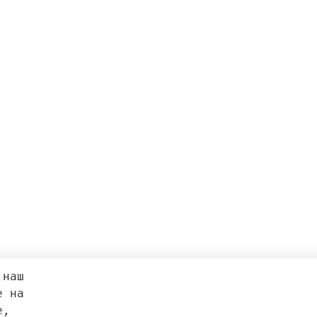
 наш 
е на 
e, 