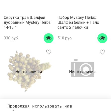
Скрутка трав Шалфей
Набор Mystery Herbs:
дубравный Mystery Herbs
Шалфей белый + Пало
14-18 г
санто 2 палочки
330 руб.
510 руб.
Нет в наличии
Нет в наличии
Скрутка трав Лен Mystery
Скрутка трав Зверобой
Herbs 14-17 г (ср.кор)
Mystery Herbs (пл.туб.)
Продолжая использовать наш 