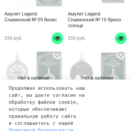
Амулет Legend
Амулет Legend
Славянский № 09 Велес
Славянский № 10 Ярило
солнце
250 руб.
250 руб.
Нет в наличии
Нет в наличии
Продолжая использовать наш 
сайт, вы даете согласие на 
обработку файлов cookie, 
которые обеспечивают 
Амулет Legend
Амулет Legend
правильную работу сайта 
Славянский № 11
Славянский № 12 Лунница
и соглашаетесь с нашей 
Свитовит
Политикой безопасности