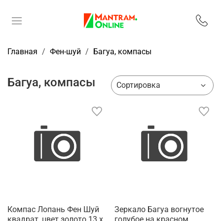
Главная
Фен-шуй
Багуа, компасы
Багуа, компасы
Компас Лопань Фен Шуй
Зеркало Багуа вогнутое
квадрат, цвет золото 13 x
голубое на красном