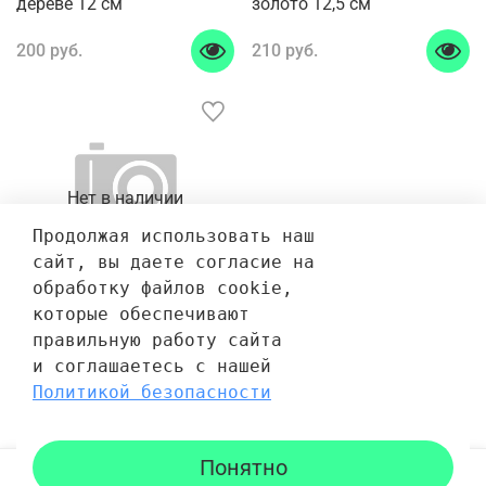
дереве 12 см
золото 12,5 см
200 руб.
210 руб.
Нет в наличии
Продолжая использовать наш 
сайт, вы даете согласие на 
обработку файлов cookie, 
которые обеспечивают 
Зеркало Багуа вогнутое
правильную работу сайта 
голубое на красном
и соглашаетесь с нашей 
дереве 15 см
Политикой безопасности
240 руб.
Понятно