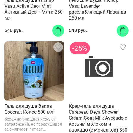
Гель для душа Trichup
Гель для душа Trichup
Vasu Active Deo+Mint
Vasu Lavender
Активный Део + Мята 250
расслабляющий Лаванда
мл
250 мл
540 руб.
540 руб.
-25%
Гель для душа Banna
Крем-гель для душа
Coconut Кокос 500 мл
Carebeau Deya Shower
Cream Goat Milk Avocado с
бережно очищает кожу от
козьим молоком и
загрязнений, не пересушивая
ее смягчает, питает...
авокадо (с мочалкой) 850