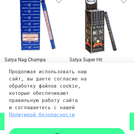
Satya Nag Champa
Satya Super Hit
Благовоние-масала Наг
Благовоние-масала Супер
Чампа, 10 г
хит 10 г
Продолжая использовать наш 
сайт, вы даете согласие на 
65 руб.
65 руб.
обработку файлов cookie, 
которые обеспечивают 
правильную работу сайта 
1
2
3
…
157
и соглашаетесь с нашей 
Политикой безопасности
Показать еще