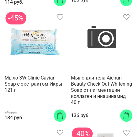
114 руб.
-45%
Мыло 3W Clinic Caviar
Мыло для тела Aichun
Soap с экстрактом Икры
Beauty Check Out Whitening
121 г
Soap от пигментации
коллаген и ниацинамид
40 г
245 руб.
136 руб.
134 руб.
-40%