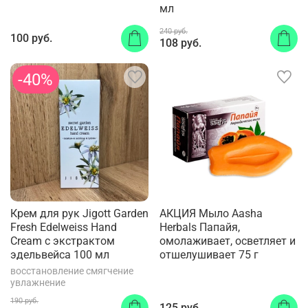
мл
240 руб.
100 руб.
108 руб.
-40%
Крем для рук Jigott Garden
АКЦИЯ Мыло Aasha
Fresh Edelweiss Hand
Herbals Папайя,
Cream с экстрактом
омолаживает, осветляет и
эдельвейса 100 мл
отшелушивает 75 г
восстановление смягчение
увлажнение
190 руб.
125 руб.