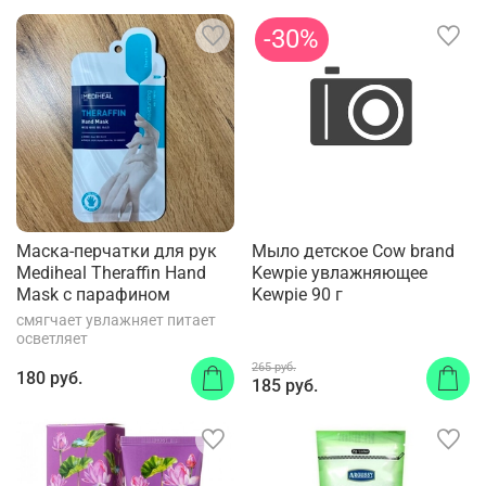
-30%
Маска-перчатки для рук
Мыло детское Cow brand
Mediheal Theraffin Hand
Kewpie увлажняющее
Mask с парафином
Kewpie 90 г
смягчает увлажняет питает
осветляет
265 руб.
180 руб.
185 руб.