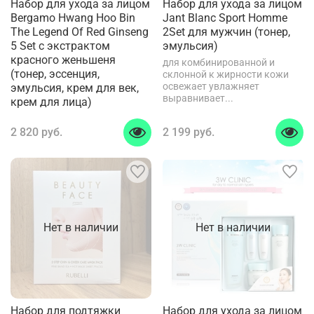
Набор для ухода за лицом
Набор для ухода за лицом
Bergamo Hwang Hoo Bin
Jant Blanc Sport Homme
The Legend Of Red Ginseng
2Set для мужчин (тонер,
5 Set с экстрактом
эмульсия)
красного женьшеня
для комбинированной и
(тонер, эссенция,
склонной к жирности кожи
освежает увлажняет
эмульсия, крем для век,
выравнивает...
крем для лица)
2 820 руб.
2 199 руб.
Нет в наличии
Нет в наличии
Набор для подтяжки
Набор для ухода за лицом