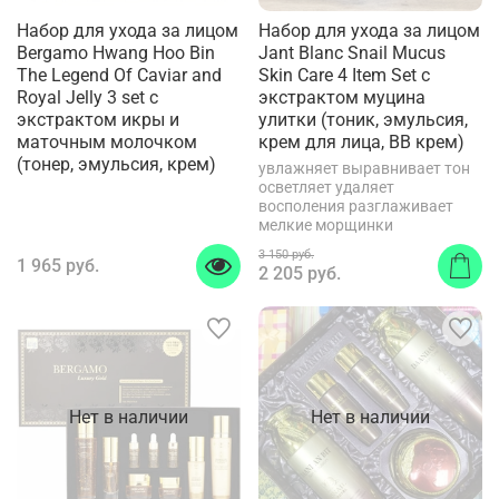
Набор для ухода за лицом
Набор для ухода за лицом
Bergamo Hwang Hoo Bin
Jant Blanc Snail Mucus
The Legend Of Caviar and
Skin Care 4 Item Set с
Royal Jelly 3 set с
экстрактом муцина
экстрактом икры и
улитки (тоник, эмульсия,
маточным молочком
крем для лица, BB крем)
(тонер, эмульсия, крем)
увлажняет выравнивает тон
осветляет удаляет
восполения разглаживает
мелкие морщинки
3 150 руб.
1 965 руб.
2 205 руб.
Нет в наличии
Нет в наличии