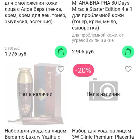
для омоложения кожи
Mi AHA-BHA-PHA 30 Days
лица с Алоэ Вера (пенка,
Miracle Starter Edition 4 в 1
крем, крем для век, тонер,
для проблемной кожи
эмульсия, эссенция)
(тонер, крем, мыло,
сыворотка)
для проблемной кожи, от
угревой сыпи и акне.
2 960 руб.
2 905 руб.
1 776 руб.
-20%
Нет в наличии
Нет в наличии
Набор для ухода за лицом
Набор для уода за лицом
Bergamo Luxury Yezihu с
3W Clinic Premium Placenta