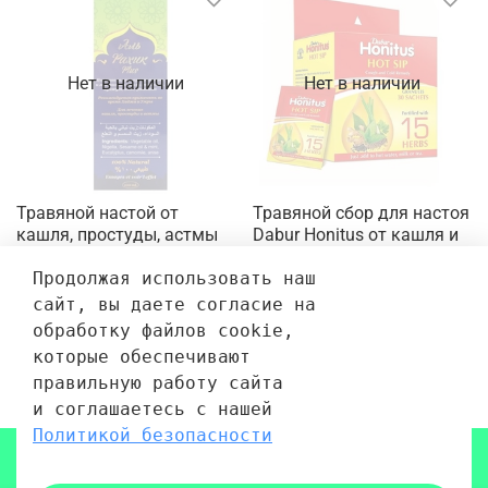
Нет в наличии
Нет в наличии
Травяной настой от
Травяной сбор для настоя
кашля, простуды, астмы
Dabur Honitus от кашля и
Al Raheeq Аль Рахик 100
простуды 15 трав Hot Sip
мл
4 г
Продолжая использовать наш 
сайт, вы даете согласие на 
480 руб.
30 руб.
обработку файлов cookie, 
которые обеспечивают 
правильную работу сайта 
1
2
3
4
и соглашаетесь с нашей 
Политикой безопасности
Показать еще