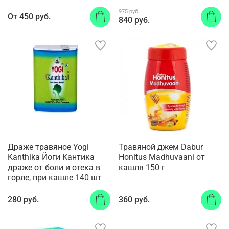
975 руб.
От
450 руб.
840 руб.
Драже травяное Yogi
Травяной джем Dabur
Kanthika Йоги Кантика
Honitus Madhuvaani от
драже от боли и отека в
кашля 150 г
горле, при кашле 140 шт
280 руб.
360 руб.