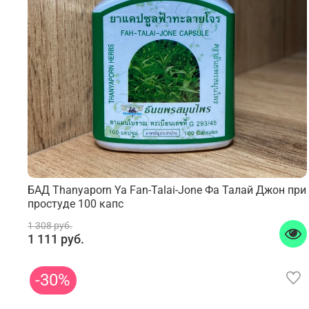
БАД Thanyaporn Ya Fan-Talai-Jone Фа Талай Джон при
простуде 100 капс
1 308 руб.
1 111 руб.
-30%