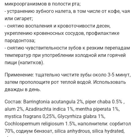
микроорганизмов в полости рта;
- устранению зубного налета, в том числе от кофе, чая
или сигарет;
- снятию воспаления и кровоточивости десен,
укреплению кровеносных сосудов, профилактике
пародонтоза;
- снятию чувствительности зубов к резким перепадам
температур при употреблении холодной или горячей
пищи (напитков).
Применение: тщательно чистите зубы около 3-5 минут,
затем прополощите рот теплой водой. Использовать
дважды в день.
Состав: Barringtonia acutangula 2%, piper chaba 0.5% ,
alum 2%, Azadirachta indica 1%, mentha piperata 1%,
mystica fragrans 0,25%, Glycyrrhiza glabra 1%,
Cochlospermum religiosum 1.5%, наполнители: сорбитол
70%, содиум бензоат, silica anhydrous, silica hydrated,