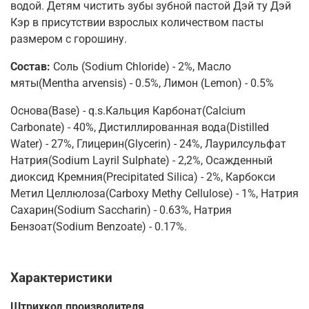
водой. Детям чистить зубы зубной пастой Дэй ту Дэй
Кэр в присутствии взрослых количеством пасты
размером с горошину.
Состав:
Соль (Sodium Chloride) - 2%, Масло
мяты(Mentha arvensis) - 0.5%, Лимон (Lemon) - 0.5%
Основа(Base) - q.s.Кальция Карбонат(Calcium
Carbonate) - 40%, Дистиллированная вода(Distilled
Water) - 27%, Глицерин(Glycerin) - 24%, Лаурилсульфат
Натрия(Sodium Layril Sulphate) - 2,2%, Осажденный
диоксид Кремния(Precipitated Silica) - 2%, Карбокси
Метил Целлюлоза(Carboxy Methy Cellulose) - 1%, Натрия
Сахарин(Sodium Saccharin) - 0.63%, Натрия
Бензоат(Sodium Benzoate) - 0.17%.
Характеристики
Штрихкод производителя