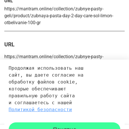
URL
https://mantram.online/collection/zubnye-pasty-
geli/product/zubnaya-pasta-day-2-day-care-sol-limon-
otbelivanie-100-gr
URL
https://mantram.online/collection/zubnye-pasty-
geli/product/zubnaya-pasta-day-2-day-care-sol-limon-
Продолжая использовать наш 
otbelivanie-100-gr
сайт, вы даете согласие на 
обработку файлов cookie, 
Отзывы
которые обеспечивают 
правильную работу сайта 
Отзывов еще никто не оставлял
и соглашаетесь с нашей 
Политикой безопасности
Написать отзыв