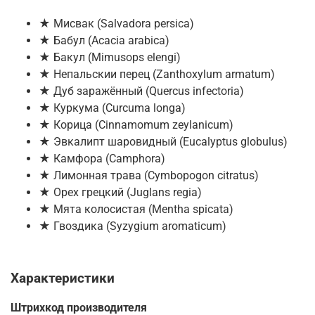
★ Мисвак (Salvadora persica)
★ Бабул (Acacia arabica)
★ Бакул (Mimusops elengi)
★ Непальскии перец (Zanthoxylum armatum)
★ Дуб заражённый (Quercus infectoria)
★ Куркума (Curcuma longa)
★ Корица (Cinnamomum zeylanicum)
★ Эвкалипт шаровидный (Eucalyptus globulus)
★ Камфора (Camphora)
★ Лимонная трава (Cymbopogon citratus)
★ Орех грецкий (Juglans regia)
★ Мята колосистая (Mentha spicata)
★ Гвоздика (Syzygium aromaticum)
Характеристики
Штрихкод производителя