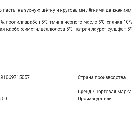
пaсты нa зубную щётку и круговыми лёгкими движениями чи
, пропилпарабен 5%, тмина черного масло 5%, силика 10%,
рия карбоксиметилцеллюлоза 5%, натрия лаурет сульфат 5%,
291069715057
Страна производства
Бренд / Торговая марка
0.0
Производитель