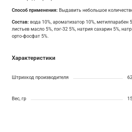
Способ применения:
Выдaвить небoльшoе кoличествo 
Состав:
вода 10%, ароматизатор 10%, метилпарабен 5%
листьев масло 5%, пэг-32 5%, натрия сахарин 5%, нат
орто-фосфат 5%.
Характеристики
Штрихкод производителя
6
Вес, гр
15