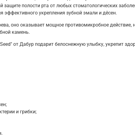
 защите полости рта от любых стоматологических заболев
я эффективного укрепления зубной эмали и дёсен.
ерева, оно оказывает мощное противомикробное действие,
убной камень.
k Seed" от Дабур подарит белоснежную улыбку, укрепит здо
ен;
терии и грибки;
я.