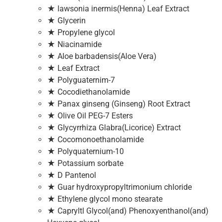
★ lawsonia inermis(Henna) Leaf Extract
★ Glycerin
★ Propylene glycol
★ Niacinamide
★ Aloe barbadensis(Aloe Vera)
★ Leaf Extract
★ Polyguaternim-7
★ Cocodiethanolamide
★ Panax ginseng (Ginseng) Root Extract
★ Olive Oil PEG-7 Esters
★ Glycyrrhiza Glabra(Licorice) Extract
★ Cocomonoethanolamide
★ Polyquaternium-10
★ Potassium sorbate
★ D Pantenol
★ Guar hydroxypropyltrimonium chloride
★ Ethylene glycol mono stearate
★ Capryltl Glycol(and) Phenoxyenthanol(and)