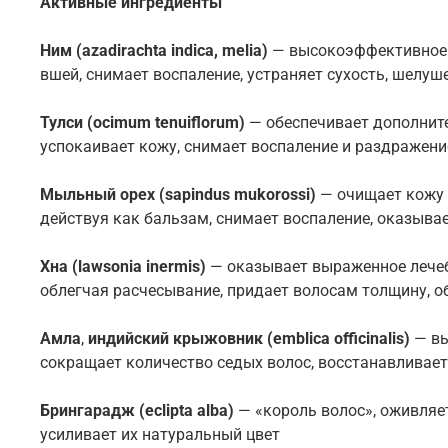
Активные ингредиенты
Ним (azadirachta indica, melia)
— высокоэффективное с
вшей, снимает воспаление, устраняет сухость, шелуш
Тулси (ocimum tenuiflorum)
— обеспечивает дополните
успокаивает кожу, снимает воспаление и раздражени
Мыльный орех (sapindus mukorossi)
— очищает кожу 
действуя как бальзам, снимает воспаление, оказыв
Хна
(lawsonia inermis)
— оказывает выраженное лечебн
облегчая расчесывание, придает волосам толщину, об
Амла
,
индийский крыжовник (emblica officinalis)
— в
сокращает количество седых волос, восстанавливает 
Брингарадж (eclipta alba)
— «король волос», оживляе
усиливает их натуральный цвет