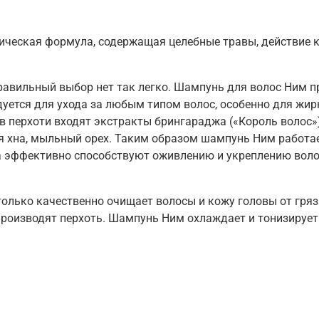
ческая формула, содержащая целебные травы, действие 
правильный выбор нет так легко. Шампунь для волос Ним п
ется для ухода за любым типом волос, особенно для жирн
 перхоти входят экстракты брингараджа («Король волос»),
я хна, мыльный орех. Таким образом шампунь Ним работае
а эффективно способствуют оживлению и укреплению вол
лько качественно очищает волосы и кожу головы от грязи
производят перхоть. Шампунь Ним охлаждает и тонизирует