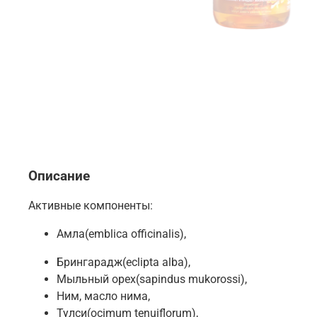
Описание
Активные компоненты:
Амла(emblica officinalis),
Брингарадж(eclipta alba),
Мыльный орех(sapindus mukorossi),
Ним, масло нима,
Тулси(ocimum tenuiflorum),