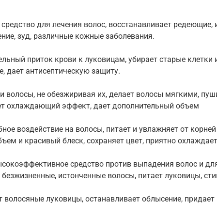
редство для лечения волос, восстанавливает редеющие, ис
ение, зуд, различные кожные заболевания.
льный приток крови к луковицам, убирает старые клетки 
е, дает антисептическую защиту.
и волосы, не обезжиривая их, делает волосы мягкими, пу
ает охлаждающий эффект, дает дополнительный объем
ое воздействие на волосы, питает и увлажняет от корней
ъем и красивый блеск, сохраняет цвет, приятно охлаждает
ысокоэффективное средство против выпадения волос и дл
безжизненные, истонченные волосы, питает луковицы, сти
т волосяные луковицы, останавливает облысение, придает