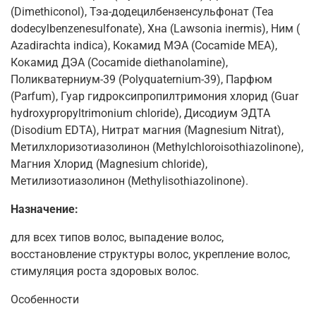
(Dimethiconol), Тэа-додецилбензенсульфонат (Tea
dodecylbenzenesulfonate), Хна (Lawsonia inermis), Ним (
Azadirachta indica), Кокамид МЭА (Cocamide MEA),
Кокамид ДЭА (Cocamide diethanolamine),
Поликватерниум-39 (Polyquaternium-39), Парфюм
(Parfum), Гуар гидроксипропилтримония хлорид (Guar
hydroxypropyltrimonium chloride), Дисодиум ЭДТА
(Disodium EDTA), Нитрат магния (Magnesium Nitrat),
Метилхлоризотиазолинон (Methylchloroisothiazolinone),
Магния Хлорид (Magnesium chloride),
Метилизотиазолинон (Methylisothiazolinone).
Назначение:
для всех типов волос, выпадение волос,
восстановление структуры волос, укрепление волос,
стимуляция роста здоровых волос.
Особенности