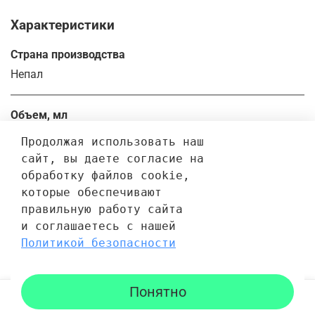
Характеристики
Страна производства
Непал
Объем, мл
200.0
Продолжая использовать наш 
сайт, вы даете согласие на 
обработку файлов cookie, 
Отзывы
которые обеспечивают 
правильную работу сайта 
Отзывов еще никто не оставлял
и соглашаетесь с нашей 
Политикой безопасности
Написать отзыв
Понятно
Каталог
Поиск
Корзина
Избранное
Профиль