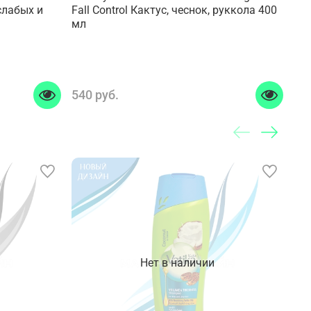
слабых и
Fall Control Кактус, чеснок, руккола 400
Ва
мл
вы
540 руб.
59
Нет в наличии