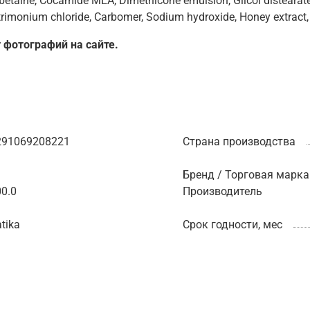
etaine, Cocamide MEA, Dimethicone emulsion, Glicol distearat
trimonium chloride, Carbomer, Sodium hydroxide, Honey extract
 фотографий на сайте.
291069208221
Страна производства
Бренд / Торговая марка
0.0
Производитель
tika
Срок годности, мес