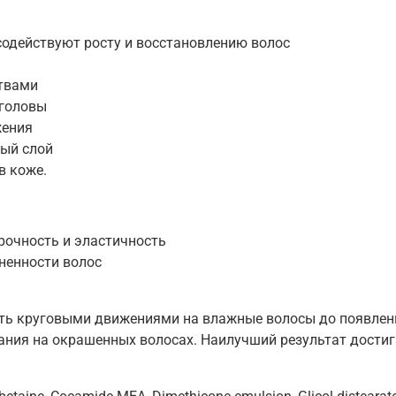
 содействуют росту и восстановлению волос
твами
 головы
жения
ый слой
в коже.
прочность и эластичность
ненности волос
ь круговыми движениями на влажные волосы до появлени
ания на окрашенных волосах. Наилучший результат достиг