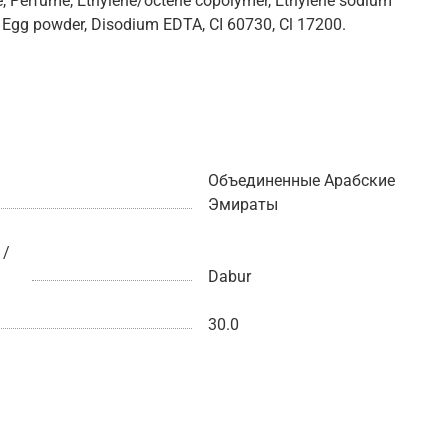
e, Perfume, Ethylene/octene copolymer, Ethylene sodium
, Egg powder, Disodium EDTA, CI 60730, Cl 17200.
Объединенные Арабские
Эмираты
 /
Dabur
30.0