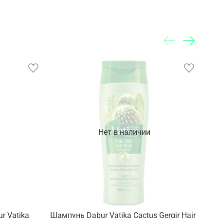
Нет в наличии
r Vatika
Шампунь Dabur Vatika Cactus Gergir Hair
Шам