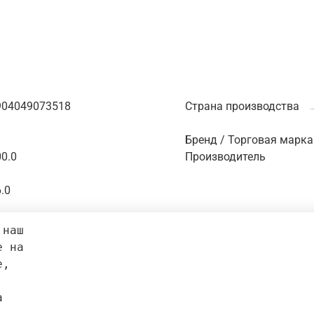
904049073518
Страна производства
Бренд / Торговая марка
0.0
Производитель
.0
 наш 
е на 
e, 
а 