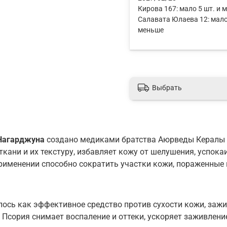
Кирова 167:
мало 5 шт. и 
Салавата Юлаева 12:
мало
меньше
Выбрать
Нагарджуна
создано медиками братства Аюрведы Кералы в
кани и их текстуру, избавляет кожу от шелушения, успока
именении способно сократить участки кожи, пораженные 
ось как эффективное средство против сухости кожи, заж
Псория снимает воспаление и оттеки, ускоряет заживление