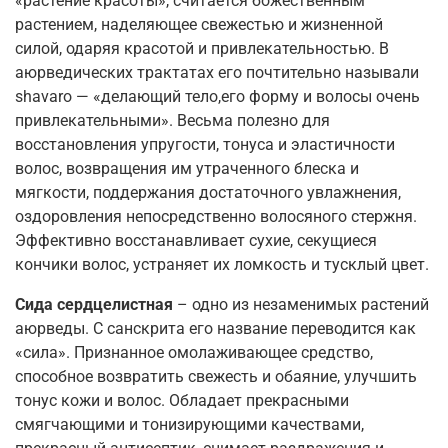
«растение красоты», считается божественным
растением, наделяющее свежестью и жизненной
силой, одаряя красотой и привлекательностью. В
аюрведических трактатах его почтительно называли
shavaro — «делающий тело,его форму и волосы очень
привлекательными». Весьма полезно для
восстановления упругости, тонуса и эластичности
волос, возвращения им утраченного блеска и
мягкости, поддержания достаточного увлажнения,
оздоровления непосредственно волосяного стержня.
Эффективно восстанавливает сухие, секущиеся
кончики волос, устраняет их ломкость и тусклый цвет.
Сида сердцелистная
– одно из незаменимых растений
аюрведы. С санскрита его название переводится как
«сила». Признанное омолаживающее средство,
способное возвратить свежесть и обаяние, улучшить
тонус кожи и волос. Обладает прекрасными
смягчающими и тонизирующими качествами,