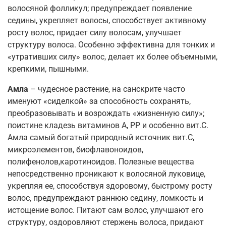
волосяной фолликул; предупреждает появление
седины, укрепляет волосы, способствует активному
росту волос, придает силу волосам, улучшает
структуру волоса. Особенно эффективна для тонких и
«утративших силу» волос, делает их более объемными,
крепкими, пышными.
Амла
– чудесное растение, на санскрите часто
именуют «сиделкой» за способность сохранять,
преобразовывать и возрождать «жизненную силу»;
поистине кладезь витаминов А, РР и особенно вит.С.
Амла самый богатый природный источник вит.С,
микроэлементов, биофлавоноидов,
полифенолов,каротиноидов. Полезные вещества
непосредственно проникают к волосяной луковице,
укрепляя ее, способствуя здоровому, быстрому росту
волос, предупреждают раннюю седину, ломкость и
истощение волос. Питают сам волос, улучшают его
структуру, оздоровляют стержень волоса, придают