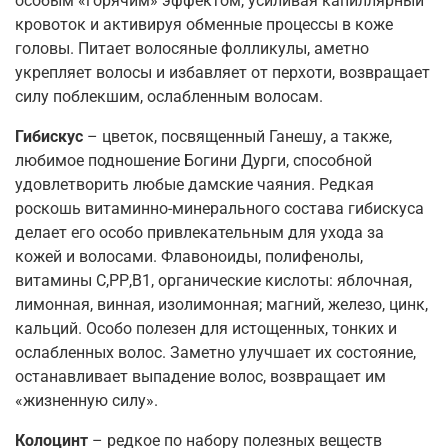
особым «горячим» эффектом, усиливая капиллярный
кровоток и активируя обменные процессы в коже
головы. Питает волосяные фолликулы, аметно
укрепляет волосы и избавляет от перхоти, возвращает
силу поблекшим, ослабленным волосам.
Гибискус
– цветок, посвященный Ганешу, а также,
любимое подношение Богини Дурги, способной
удовлетворить любые дамские чаяния. Редкая
роскошь витаминно-минерального состава гибискуса
делает его особо привлекательным для ухода за
кожей и волосами. Флавоноиды, полифенолы,
витамины С,РР,В1, органические кислоты: яблочная,
лимонная, винная, изолимонная; магний, железо, цинк,
кальций. Особо полезен для истощенных, тонких и
ослабленных волос. Заметно улучшает их состояние,
останавливает выпадение волос, возвращает им
«жизненную силу».
Колоцинт
– редкое по набору полезных веществ