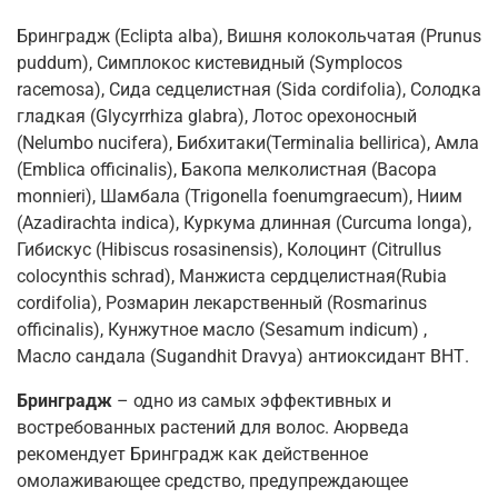
Бринградж (Eclipta alba), Вишня колокольчатая (Prunus
puddum), Симплокос кистевидный (Symplocos
racemosa), Сида седцелистная (Sida cordifolia), Солодка
гладкая (Glycyrrhiza glabra), Лотос орехоносный
(Nelumbo nucifera), Бибхитаки(Terminalia bellirica), Амла
(Emblica officinalis), Бакопа мелколистная (Bacopa
monnieri), Шамбала (Trigonella foenumgraecum), Ниим
(Azadirachta indica), Куркума длинная (Curcuma longa),
Гибискус (Hibiscus rosasinensis), Колоцинт (Citrullus
colocynthis schrad), Манжиста сердцелистная(Rubia
cordifolia), Розмарин лекарственный (Rosmarinus
officinalis), Кунжутное масло (Sesamum indicum) ,
Масло сандала (Sugandhit Dravya) антиоксидант ВНТ.
Бринградж
– одно из самых эффективных и
востребованных растений для волос. Аюрведа
рекомендует Бринградж как действенное
омолаживающее средство, предупреждающее