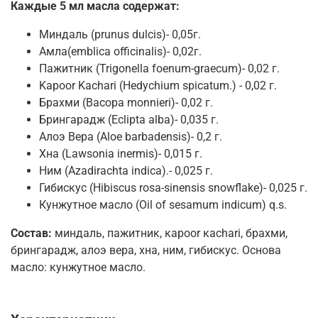
Каждые 5 мл масла содержат:
Миндаль (prunus dulcis)- 0,05г.
Амла(emblica officinalis)- 0,02г.
Пажитник (Trigonella foenum-graecum)- 0,02 г.
Kapoor Kachari (Hedychium spicatum.) - 0,02 г.
Брахми (Bacopa monnieri)- 0,02 г.
Брингарадж (Eclipta alba)- 0,035 г.
Алоэ Вера (Aloe barbadensis)- 0,2 г.
Хна (Lawsonia inermis)- 0,015 г.
Ним (Azadirachta indica).- 0,025 г.
Гибискус (Hibiscus rosa-sinensis snowflake)- 0,025 г.
Кунжутное масло (Oil of sesamum indicum) q.s.
Состав:
миндаль, пажитник, кapoor кachari, брахми,
брингарадж, алоэ вера, хна, ним, гибискус. Основа
масло: кунжутное масло.