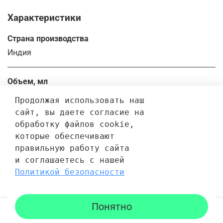
Характеристики
Страна производства
Индия
Объем, мл
30.0
Продолжая использовать наш 
сайт, вы даете согласие на 
обработку файлов cookie, 
Отзывы
которые обеспечивают 
правильную работу сайта 
Отзывов еще никто не оставлял
и соглашаетесь с нашей 
Политикой безопасности
Написать отзыв
Понятно
Каталог
Поиск
Корзина
Избранное
Профиль