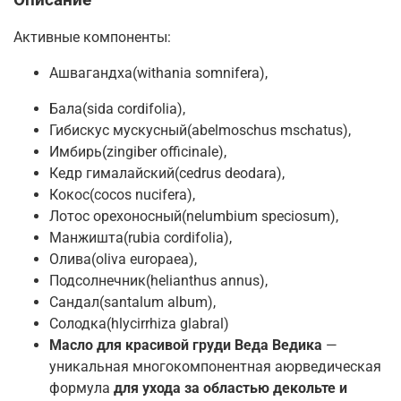
Активные компоненты:
Ашвагандха(withania somnifera),
Бала(sida cordifolia),
Гибискус мускусный(abelmoschus mschatus),
Имбирь(zingiber officinale),
Кедр гималайский(cedrus deodara),
Кокос(cocos nucifera),
Лотос орехоносный(nelumbium speciosum),
Манжишта(rubia cordifolia),
Олива(oliva europaea),
Подсолнечник(helianthus annus),
Сандал(santalum album),
Солодка(hlycirrhiza glabral)
Масло для красивой груди Веда Ведика
—
уникальная многокомпонентная аюрведическая
формула
для ухода за областью декольте и