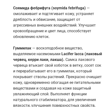
Соямида фебрифуга
(soymida febrifuga)
—
омолаживает и подтягивает кожу, устраняет
дряблость и обвисание, защищает от
агрессивных внешних воздействий. Улучшает
кровообращение и цвет лица, способствует
обновлению клеток.
Гуммилак
— воскоподобное вещество,
выделяемое насемомыми
Lacifer lacca (лаковый
червец
,
керри лаки, лакша).
Самка лакового
червеца втыкает свой хоботок в ветку, сосет сок
и перерабатывает его в гуммилак, который
покрывает стволы растений. Прекрасно очищает
кожу, одновременно обогащая ее питательными
веществами и создавая на коже защитный
увлажняющий слой. Выполняет функции
натурального стабилизатора, для увеличения
вязкости, улучшения поверхностных свойств,