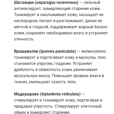
Шатавари
(asparagus racemosus)
— сильный
антиоксидант, замедляющий старение кожи.
Тонизирует и омолаживает кожу, насыщает ее
кислородом, питает и разглаживает, делая ее
мягкой и гладкой, поддерживает водный баланс
кожи, сохраняет необходимую влагу и устраняет
отечность.
Врашавалли
(ipomea paniculata)
— великолепно
тонизирует и подтягивает кожу и мускулы, тело
становится упругим, гладким. Устраняет
дряблость и обвислость кожи, увеличивает
мускульную массу. Повышает уровень влаги в
тканях, уменьшает сухость тела.
Мадхушрава
(leptadenia reticulata)
—
стимулирует и тонизирует кожу, подтягивая и
придавая упругость. Стимулирует клеточный
обмен и замедляет старение.