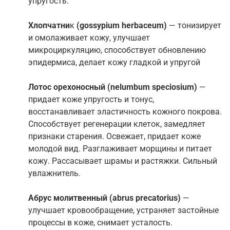
упругость.
Хлопчатни
к
(gossypium herbaceum)
— тонизирует
и омолаживает кожу, улучшает
микроциркуляцию, способствует обновлению
эпидермиса, делает кожу гладкой и упругой
Лотос орехоносный (
nelumbum speciosium
)
—
придает коже упругость и тонус,
восстанавливает эластичность кожного покрова.
Способствует регенерации клеток, замедляет
признаки старения. Освежает, придает коже
молодой вид. Разглаживает морщины и питает
кожу. Рассасывает шрамы и растяжки. Сильный
увлажнитель.
Абрус молитвенный
(abrus precatorius)
—
улучшает кровообращение, устраняет застойные
процессы в коже, снимает усталость.