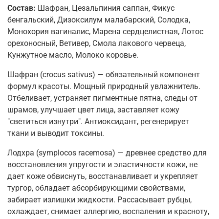
Состав:
Шафран, Цезальпиния саппан, Фикус
бенгальский, Дизоксилум малабарский, Солодка,
Монохория вагиналис, Марена сердцелистная, Лотос
орехоносный, Ветивер, Смола лакового червеца,
Кунжутное масло, Молоко коровье.
Шафран (crocus sativus) — обязательный компонент
формул красоты. Мощный природный увлажнитель.
Отбеливает, устраняет пигментные пятна, следы от
шрамов, улучшает цвет лица, заставляет кожу
"светиться изнутри". Антиоксидант, регенерирует
ткани и выводит токсины.
Лодхра (symplocos racemosa) — древнее средство для
восстановления упругости и эластичности кожи, не
дает коже обвиснуть, восстанавливает и укрепляет
тургор, обладает абсорбирующими свойствами,
забирает излишки жидкости. Рассасывает рубцы,
охлаждает, снимает аллергию, воспаления и красноту,