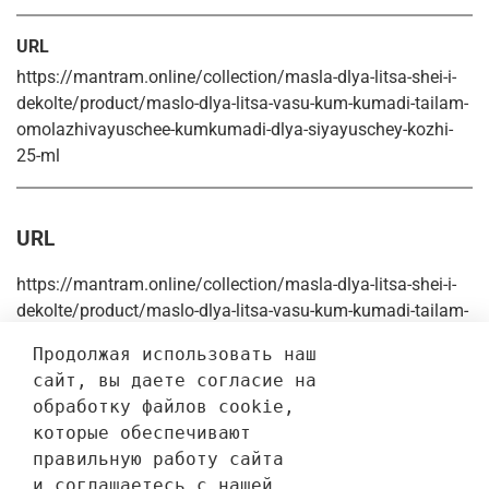
URL
https://mantram.online/collection/masla-dlya-litsa-shei-i-
dekolte/product/maslo-dlya-litsa-vasu-kum-kumadi-tailam-
omolazhivayuschee-kumkumadi-dlya-siyayuschey-kozhi-
25-ml
URL
https://mantram.online/collection/masla-dlya-litsa-shei-i-
dekolte/product/maslo-dlya-litsa-vasu-kum-kumadi-tailam-
omolazhivayuschee-kumkumadi-dlya-siyayuschey-kozhi-
Продолжая использовать наш 
25-ml
сайт, вы даете согласие на 
обработку файлов cookie, 
Отзывы
которые обеспечивают 
правильную работу сайта 
Отзывов еще никто не оставлял
и соглашаетесь с нашей 