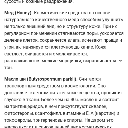
сухость и кожные раздражения.
Мед (Honey).
Косметические средства на основе
натурального качественного меда способны улучшить
не только внешний вид, но и структуру кожи. При их
регулярном применении стягиваются поры, ускоряется
деление клеток, сохраняется влага, исчезают прыщи и
угри, активизируется клеточное дыхание. Кожа
светлеет, очищается и омолаживается,
разглаживаются мелкие морщинки, выравнивается ее
тон.
Масло ши (Butyrospermum parkii).
Считается
транспортным средством в косметологии. Оно
доставляет клеткам питательные вещества, проникая
глубоко в ткани. Более чем на 80% масло ши состоит
из триглицеридов, в нем присутствуют сквален,
фитостеролы, ксантофилл, витамины Е, А (каротин) и
токоферолы, тритерпеновые спирты. Не даром это
масло входит в список ценнейших косметических