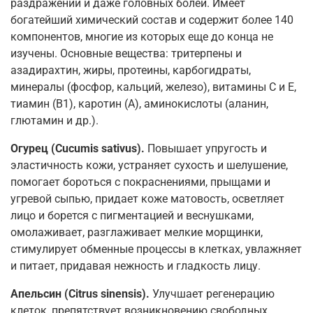
раздражений и даже головных болей. Имеет
богатейший химический состав и содержит более 140
компонентов, многие из которых еще до конца не
изучены. Основные вещества: тритерпены и
азадирахтин, жиры, протеины, карбогидраты,
минералы (фосфор, кальций, железо), витамины С и Е,
тиамин (В1), каротин (А), аминокислоты (аланин,
глютамин и др.).
Огурец (Cucumis sativus).
Повышает упругость и
эластичность кожи, устраняет сухость и шелушение,
помогает бороться с покраснениями, прыщами и
угревой сыпью, придает коже матовость, осветляет
лицо и борется с пигментацией и веснушками,
омолаживает, разглаживает мелкие морщинки,
стимулирует обменные процессы в клетках, увлажняет
и питает, придавая нежность и гладкость лицу.
Апельсин (Citrus sinensis).
Улучшает регенерацию
клеток, препятствует возникновению свободных