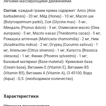
легкими массирующими движениями.
Состав:
каждый грамм крема содержит: Алоэ (Aloe
barbadensis) - 20 мг, Мёд (Honey) - 10 мг, Масло ши
(Butyrospermum parkii), Соя (Glycine max) - 5 мг,
Миндаль (Prunus dulcis) - 5 мг, Оливковое масло (Olea
europaea) - 5 мг, Масло какао (Theobroma cacao) - 5 мг,
Ромашка аптечная (Matricaria chamomilla) - 2 мг, Ним
(Azadirachta indica) - 2 мг, Огурец (Cucumis sativus) - 1
мг, Апельсин (Citrus sinensis) - 1 мг, Капуста (Brassica
oleracea) - 1 мг, Финик (Phoenix sylvestris) - 1 мг;
Базовый материал (Base material): Кремовая база
(Cream base), Витамин Е (Vitamin E), Витамин B5
(Vitamin B5), Витамин А (Vitamin A), CI 45100, Вода
(Aqua) - Q.S. (необходимое количество).
Характеристики