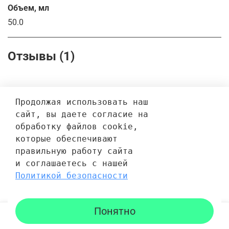
Объем, мл
50.0
Отзывы (1)
Продолжая использовать наш 
александр
сайт, вы даете согласие на 
Самый лучший крем от прыщей и жирной кожи!!!
обработку файлов cookie, 
Работает на 100!!!!
которые обеспечивают 
правильную работу сайта 
и соглашаетесь с нашей 
Политикой безопасности
Написать отзыв
Понятно
Каталог
Поиск
Корзина
Избранное
Профиль