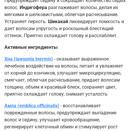
Предупреждает седину и сокращает количество седых
волос.
Индигофера
разглаживает волосы, делая их
мягкими и шелковистыми, облегчая расчесывание.
Устраняет перхоть.
Шикакай
ликвидирует ломкость и
дает волосам упругость и роскошный блестящий
оттенок. Приятно охлаждает голову и расслабляет.
Активные ингредиенты
Хна (lawsonia inermis)
- оказывает выраженное
лечебное воздействие на волосы, питает и увлажняет
от корней до кончиков, улучшает микроциркуляцию,
смягчает, облегчая расчесывание, придает волосам
толщину, объем и красивый блеск, сохраняет цвет,
приятно охлаждает голову, снимает усталость
Амла (emblica officinalis)
- восстанавливает
поврежденные волосы, предупреждает выпадение
волос и седину, улучшает кровообращение,
регенерирует клеточный обмен и стимулирует рост