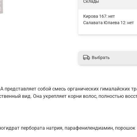
Склады
Кирова 167:
нет
Салавата Юлаева 12:
нет
Выбрать
NA представляет собой смесь органических гималайских тр
твенный вид. Она укрепляет корни волос, полностью восс
ногидрат пербората натрия, парафенилендиамин, порошок э