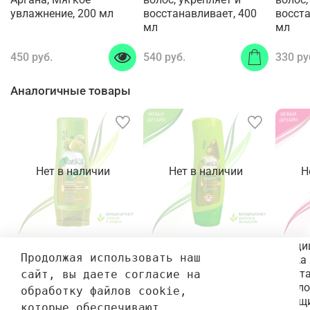
увлажнение, 200 мл
восстанавливает, 400
восста
мл
мл
450 руб.
540 руб.
330 ру
Аналогичные товары
Нет в наличии
Нет в наличии
Н
Кондиционер для волос
Кондиционер Dabur
Конди
Продолжая использовать наш 
Dabur Vatika Олива, хна,
Vatika Cactus, Garlic,
Vatika
миндаль Питание,
Gergir Hair Fall Control
Восст
сайт, вы даете согласие на 
защита и увлажнение
Дабур Ватика Кактус,
для л
обработку файлов cookie, 
волос, 200 мл
чеснок, Руккола
секущ
которые обеспечивают 