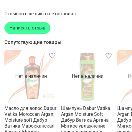
Отзывов еще никто не оставлял
Написать отзыв
Сопутствующие товары
Нет в наличии
Нет в наличии
Н
Масло для волос Dabur
Шампунь Dabur Vatika
Шампу
Vatika Moroccan Argan,
Argan Moisture Soft
Argan 
Moisture soft Дабур
Дабур Ватика Аргана
Дабур
Ватика Марокканская
Мягкое увлажнение
Мягко
Аргана, Мягкое
волос, укрепляет и
волос,