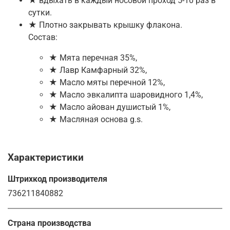
★ вдыхать в каждый носовой проход 5-10 раз в
сутки.
★ Плотно закрывать крышку флакона.
Состав:
★ Мята перечная 35%,
★ Лавр Камфарный 32%,
★ Масло мяты перечной 12%,
★ Масло эвкалипта шаровидного 1,4%,
★ Масло айован душистый 1%,
★ Масляная основа g.s.
Характеристики
Штрихкод производителя
736211840882
Страна производства