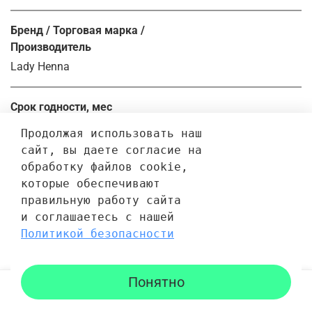
Бренд / Торговая марка /
Производитель
Lady Henna
Срок годности, мес
36.0
Продолжая использовать наш 
сайт, вы даете согласие на 
обработку файлов cookie, 
Отзывы
которые обеспечивают 
правильную работу сайта 
Отзывов еще никто не оставлял
и соглашаетесь с нашей 
Политикой безопасности
Написать отзыв
Понятно
Каталог
Поиск
Корзина
Избранное
Профиль