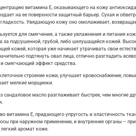
ентрацию витамина Е, оказывающего на кожу антиоксидан
здает на ее поверхности защитный барьер. Сухая и обветр
 гладкость. Увядающую кожу оно омолаживает, возвращает
ьзуется для смягчения, а также увлажнения и питания к
ода за подсушенной, грубой, либо шелушащейся кожей. Вы
щей кожей, которая уже начинает утрачивать свои естеств
начительно подтянуть овал лица, отлично разгладить все
 и смягчающий эффект средства.
клеточное строение кожи, улучшает кровоснабжение, повы
шает мелкие морщинки.
 сандаловое масло разглаживает быстрее, чем многие друг
я.
о витамина Е, придающего упругость и эластичность ткан
лосы при наружном применении, и внутренние органы – пр
 легкий аромат коже.