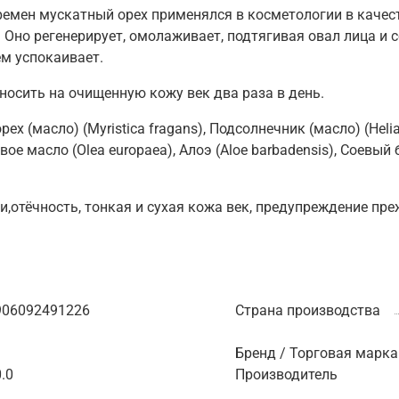
емен мускатный орех применялся в косметологии в каче
. Оно регенерирует, омолаживает, подтягивая овал лица и
ем успокаивает.
осить на очищенную кожу век два раза в день.
ех (масло) (Myristica fragans), Подсолнечник (масло) (Heli
е масло (Olea europaea), Алоэ (Aloe barbadensis), Соевый б
,отёчность, тонкая и сухая кожа век, предупреждение пр
906092491226
Страна производства
Бренд / Торговая марка
.0
Производитель