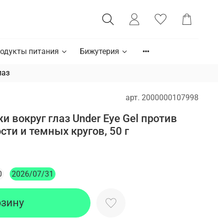
одукты питания
Бижутерия
лаз
арт.
2000000107998
жи вокруг глаз Under Eye Gel против
ти и темных кругов, 50 г
0
2026/07/31
рзину