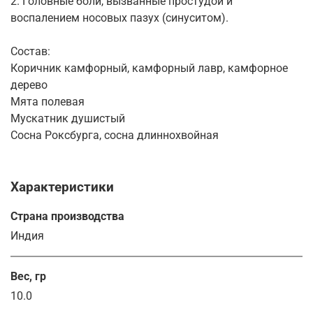
2. Головные боли, вызванные простудой и
воспалением носовых пазух (синуситом).
Состав:
Коричник камфорный, камфорный лавр, камфорное
дерево
Мята полевая
Мускатник душистый
Сосна Роксбурга, сосна длиннохвойная
Характеристики
Страна производства
Индия
Вес, гр
10.0