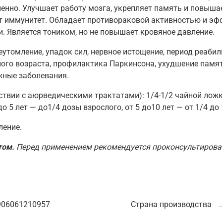
енно. Улучшает работу мозга, укрепляет память и повыша
т иммунитет. Обладает противораковой активностью и эфф
. Является тоником, но не повышает кровяное давление.
утомление, упадок сил, нервное истощение, период реабил
го возраста, профилактика Паркинсона, ухудшение памяти
ожные заболевания.
тствии с аюрведическими трактатами): 1/4-1/2 чайной ложк
5 лет — до1/4 дозы взрослого, от 5 до10 лет — от 1/4 до 
ление.
том.
Перед применением рекомендуется проконсультирова
906061210957
Страна производства