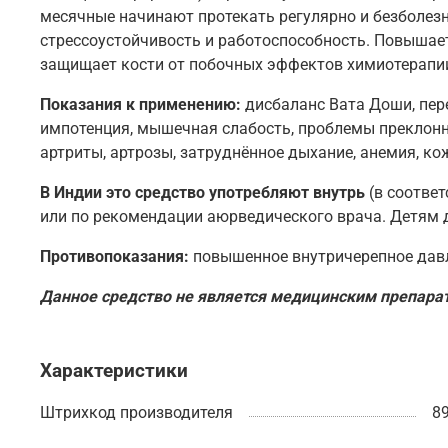
месячные начинают протекать регулярно и безболезн
стрессоустойчивость и работоспособность. Повышае
защищает кости от побочных эффектов химиотерапии
Показания к применению:
дисбаланс Вата Доши, пере
импотенция, мышечная слабость, проблемы преклонно
артриты, артрозы, затруднённое дыхание, анемия, к
В Индии это средство употребляют внутрь
(в соотве
или по рекомендации аюрведического врача. Детям до 
Противопоказания:
повышенное внутричерепное дав
Данное средство не является медицинским препара
Характеристики
Штрихкод производителя
8