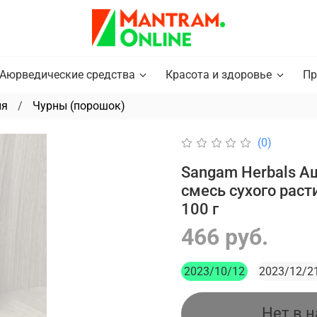
Аюрведические средства
Красота и здоровье
Пр
ия
Чурны (порошок)
(0)
Sangam Herbals А
смесь сухого рас
100 г
466 руб.
2023/10/12
2023/12/2
Нет в 