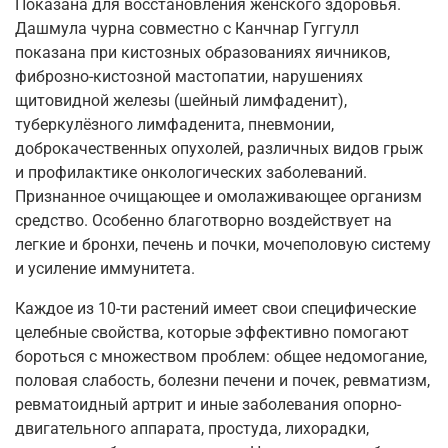
Показана для восстановления женского здоровья.
Дашмула чурна совместно с Канчнар Гуггулл
показана при кистозных образованиях яичников,
фиброзно-кистозной мастопатии, нарушениях
щитовидной железы (шейный лимфаденит),
туберкулёзного лимфаденита, пневмонии,
доброкачественных опухолей, различных видов грыж
и профилактике онкологических заболеваний.
Признанное очищающее и омолаживающее организм
средство. Особенно благотворно воздействует на
легкие и бронхи, печень и почки, мочеполовую систему
и усиление иммунитета.
Каждое из 10-ти растений имеет свои специфические
целебные свойства, которые эффективно помогают
бороться с множеством проблем: общее недомогание,
половая слабость, болезни печени и почек, ревматизм,
ревматоидный артрит и иные заболевания опорно-
двигательного аппарата, простуда, лихорадки,