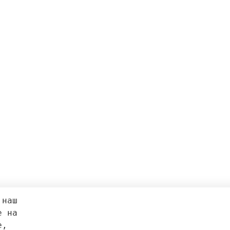
 наш 
е на 
e, 