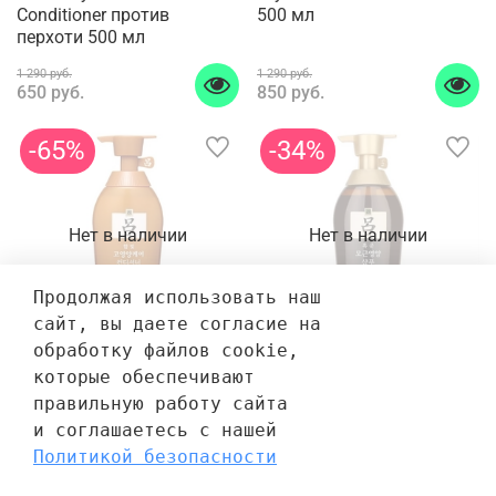
Conditioner против
500 мл
перхоти 500 мл
1 290 руб.
1 290 руб.
650 руб.
850 руб.
-65%
-34%
Нет в наличии
Нет в наличии
Продолжая использовать наш 
сайт, вы даете согласие на 
обработку файлов cookie, 
Кондиционер для волос
Шампунь Ryo Heugoonmo
которые обеспечивают 
Ryo Deep Nutrition
Hair Strengthener Сила и
правильную работу сайта 
Conditioner для глубокого
объем Shampoo 500 мл
и соглашаетесь с нашей 
питания 500 мл
Политикой безопасности
1 290 руб.
1 290 руб.
450 руб.
850 руб.