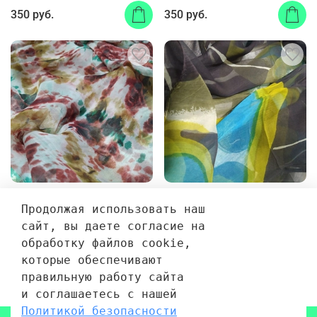
350 руб.
350 руб.
Платок шифон, (вискоза),
Платок шифон, (вискоза),
105 х 105 см 187105
105 х 105 см 185118
Продолжая использовать наш 
сайт, вы даете согласие на 
350 руб.
350 руб.
обработку файлов cookie, 
которые обеспечивают 
правильную работу сайта 
1
2
3
…
55
и соглашаетесь с нашей 
Политикой безопасности