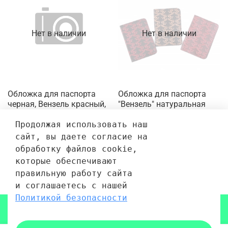
Нет в наличии
Нет в наличии
Обложка для паспорта
Обложка для паспорта
черная, Вензель красный,
"Вензель" натуральная
натуральная кожа, ручной
кожа ручной принт цвет
принт 10x0,5x14 см.
МИКС
Продолжая использовать наш 
сайт, вы даете согласие на 
640 руб.
640 руб.
обработку файлов cookie, 
которые обеспечивают 
правильную работу сайта 
1
2
и соглашаетесь с нашей 
Политикой безопасности
Показать еще