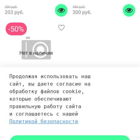
290 руб.
480 руб.
203 руб.
300 руб.
-50%
Нет в наличии
Продолжая использовать наш 
сайт, вы даете согласие на 
НАБОР 10 шт: Маска для
обработку файлов cookie, 
лица J:ON Molecula
которые обеспечивают 
Hyaluronic тканевая
правильную работу сайта 
Гиалуроновая кислота 23
и соглашаетесь с нашей 
мл
Политикой безопасности
600 руб.
300 руб.