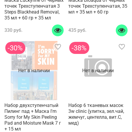
Маска Luckyfine от черных
Маска Bioaqua от черных
точек Трехступенчатая 3
точек Трехступенчатая, 35
Steps Blackhead Removal,
мл + 35 мл + 60 гр
35 мл + 60 гр + 35 мл
330 руб.
435 руб.
-30%
-38%
Нет в наличии
Нет в наличии
Набор двухступенчатый
Набор 6 тканевых масок
Пилинг пад + Маска I'm
3w clinic (улитка, зел.чай,
Sorry for My Skin Peeling
жемчуг, центелла, вит.С,
Pad and Moisture Mask 7 г
мед)
+ 15 мл